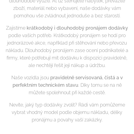
dlouhodobé využití. Ať už stěhujete nábytek, převážíte
zboží, materiál nebo vybavení, naše dodávky vám
pomohou vše zvládnout jednoduše a bez starostí.
Zajistíme
krátkodobý i dlouhodobý pronájem dodávky
podle vašich potřeb. Krátkodobý pronájem se hodí pro
jednorázové akce, například při stěhování nebo převozu
nákladu. Dlouhodobý pronájem zase ocení podnikatelé a
firmy, které potřebují mít dodávku k dispozici pravidelně,
ale nechtějí řešit její nákup a údržbu.
Naše vozidla jsou
pravidelně servisovaná, čistá a v
perfektním technickém stavu
. Díky tomu se na ně
můžete spolehnout při každé cestě.
Nevíte, jaký typ dodávky zvolit? Rádi vám pomůžeme
vybrat vhodný model podle objemu nákladu, délky
pronájmu a povahy vaší zakázky.