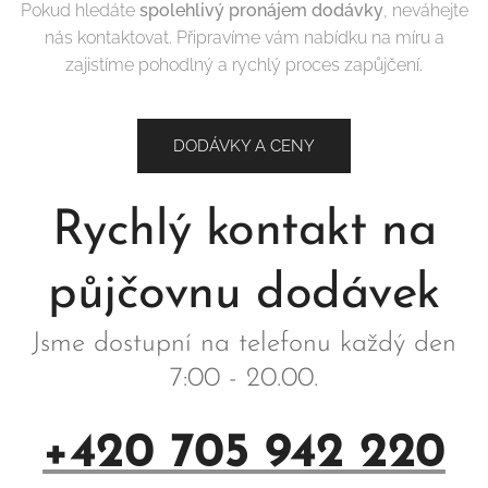
Pokud hledáte
spolehlivý pronájem dodávky
, neváhejte
nás kontaktovat. Připravíme vám nabídku na míru a
zajistíme pohodlný a rychlý proces zapůjčení.
DODÁVKY A CENY
Rychlý kontakt na
půjčovnu dodávek
Jsme dostupní na telefonu každý den
7:00 - 20.00.
+420 705 942 220