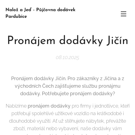
Nalož a Jeď - Půjčovna dodávek
Pardubice
Pronájem dodávky Jičín
08.10.2025
Pronájem dodávky Jičín. Pro zákazníky z Jičína a z
východních Čech zajišťujeme službu pronájmu
dodávky. Potřebujete pronájem dodávky?
Nabízíme
pronájem dodávky
pro firmy i jednotlivce, kteří
potřebují spolehlivé užitkové vozidlo na krátkodobé i
dlouhodobé využití. Ať už stěhujete nábytek, převážíte
zboží, materiál nebo vybavení, naše dodávky vám