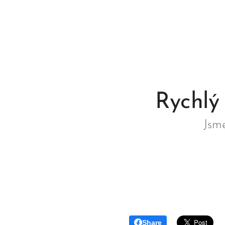
Rychlý
Jsm
Share