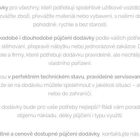
ávky
pro všechny, kteří potřebují spolehlivé užitkové vozidlo
ozvážíte zboží, převážíte materiál nebo vybavení, s našimi
pohodlně, rychle a bez starostí.
tkodobé i dlouhodobé půjčení dodávky
podle vašich potře
ři stěhování, přepravě nábytku nebo jednorázové zakázce.
ele a firmy, které potřebují dodávku pravidelně, ale nechtějí
vlastního pořízení.
jsou
v perfektním technickém stavu, pravidelně servisovan
 že se na dodávku můžete spolehnout v jakékoli situaci – a
nebo do zahraničí.
ý typ dodávky bude pro vaše potřeby nejlepší? Rádi vám por
objemu nákladu, délky půjčení i typu využití.
lné a cenově dostupné půjčení dodávky
, kontaktujte ná