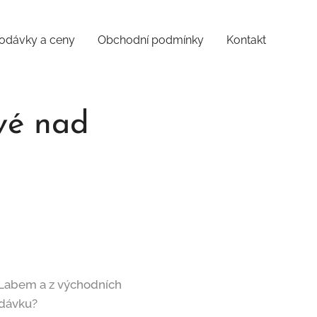
odávky a ceny
Obchodní podmínky
Kontakt
vé nad
 Labem a z východních
odávku?