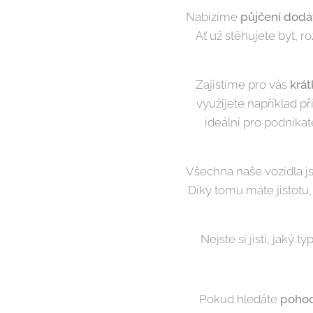
Nabízíme
půjčení dod
Ať už stěhujete byt, r
Zajistíme pro vás
krá
využijete například p
ideální pro podnikat
Všechna naše vozidla 
Díky tomu máte jistotu,
Nejste si jistí, jak
Pokud hledáte
pohod