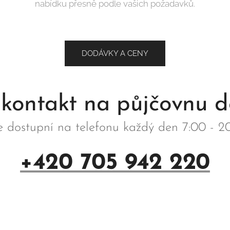
nabídku přesně podle vašich požadavků.
DODÁVKY A CENY
 kontakt na půjčovnu 
e dostupní na telefonu každý den 7:00 - 20
+420 705 942 220