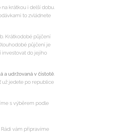
 na krátkou i delší dobu.
 dodávkami to zvládnete
b. Krátkodobé půjčení
 Dlouhodobé půjčení je
 investovat do jejího
á a udržovaná v čistotě
.
ť už jedete po republice
adíme s výběrem podle
s. Rádi vám připravíme