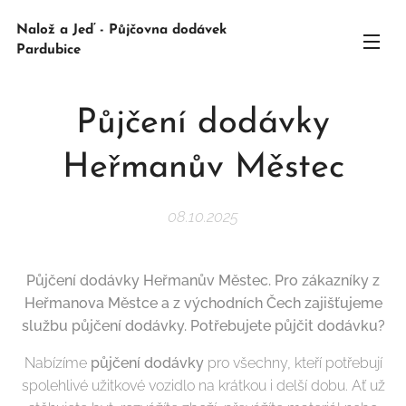
Nalož a Jeď - Půjčovna dodávek
Pardubice
Půjčení dodávky
Heřmanův Městec
08.10.2025
Půjčení dodávky Heřmanův Městec. Pro zákazníky z
Heřmanova Městce a z východních Čech zajišťujeme
službu půjčení dodávky. Potřebujete půjčit dodávku?
Nabízíme
půjčení dodávky
pro všechny, kteří potřebují
spolehlivé užitkové vozidlo na krátkou i delší dobu. Ať už