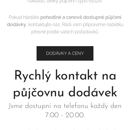
nákladu, délky půjčení i typu využití.
Pokud hledáte
pohodlné a cenově dostupné půjčení
dodávky
, kontaktujte nás. Rádi vám připravíme nabídku
přesně podle vašich požadavků.
DODÁVKY A CENY
Rychlý kontakt na
půjčovnu dodávek
Jsme dostupní na telefonu každý den
7:00 - 20.00.