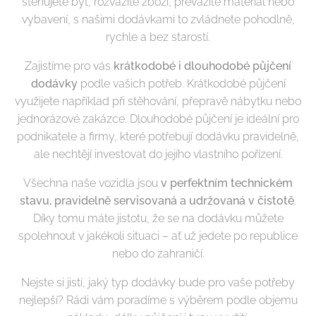
stěhujete byt, rozvážíte zboží, převážíte materiál nebo
vybavení, s našimi dodávkami to zvládnete pohodlně,
rychle a bez starostí.
Zajistíme pro vás
krátkodobé i dlouhodobé půjčení
dodávky
podle vašich potřeb. Krátkodobé půjčení
využijete například při stěhování, přepravě nábytku nebo
jednorázové zakázce. Dlouhodobé půjčení je ideální pro
podnikatele a firmy, které potřebují dodávku pravidelně,
ale nechtějí investovat do jejího vlastního pořízení.
Všechna naše vozidla jsou
v perfektním technickém
stavu, pravidelně servisovaná a udržovaná v čistotě
.
Díky tomu máte jistotu, že se na dodávku můžete
spolehnout v jakékoli situaci – ať už jedete po republice
nebo do zahraničí.
Nejste si jistí, jaký typ dodávky bude pro vaše potřeby
nejlepší? Rádi vám poradíme s výběrem podle objemu