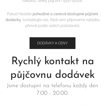
nákladu, délky půjčení i typu využití.
Pokud hledáte
pohodlné a cenově dostupné půjčení
dodávky
, kontaktujte nás. Rádi vám připravíme nabídku
přesně podle vašich požadavků.
DODÁVKY A CENY
Rychlý kontakt na
půjčovnu dodávek
Jsme dostupní na telefonu každý den
7:00 - 20.00.