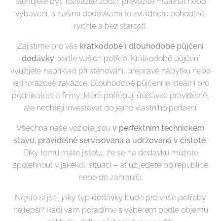
stěhujete byt, rozvážíte zboží, převážíte materiál nebo
vybavení, s našimi dodávkami to zvládnete pohodlně,
rychle a bez starostí.
Zajistíme pro vás
krátkodobé i dlouhodobé půjčení
dodávky
podle vašich potřeb. Krátkodobé půjčení
využijete například při stěhování, přepravě nábytku nebo
jednorázové zakázce. Dlouhodobé půjčení je ideální pro
podnikatele a firmy, které potřebují dodávku pravidelně,
ale nechtějí investovat do jejího vlastního pořízení.
Všechna naše vozidla jsou
v perfektním technickém
stavu, pravidelně servisovaná a udržovaná v čistotě
.
Díky tomu máte jistotu, že se na dodávku můžete
spolehnout v jakékoli situaci – ať už jedete po republice
nebo do zahraničí.
Nejste si jistí, jaký typ dodávky bude pro vaše potřeby
nejlepší? Rádi vám poradíme s výběrem podle objemu