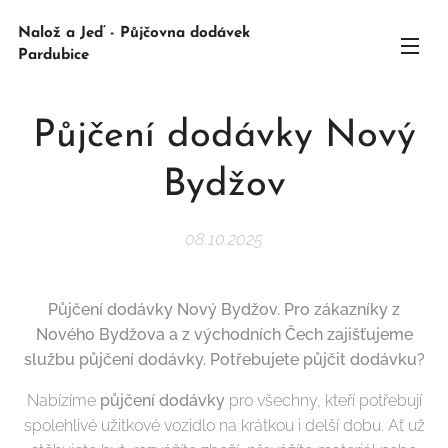
Nalož a Jeď - Půjčovna dodávek
Pardubice
Půjčení dodávky Nový
Bydžov
08.10.2025
Půjčení dodávky Nový Bydžov. Pro zákazníky z
Nového Bydžova a z východních Čech zajišťujeme
službu půjčení dodávky. Potřebujete půjčit dodávku?
Nabízíme
půjčení dodávky
pro všechny, kteří potřebují
spolehlivé užitkové vozidlo na krátkou i delší dobu. Ať už