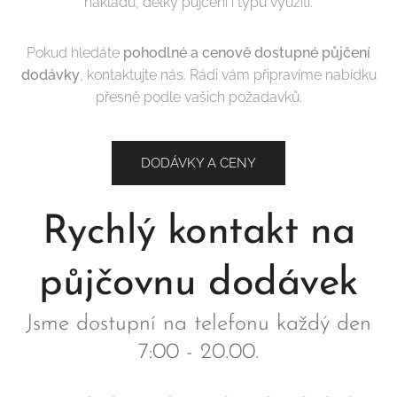
nákladu, délky půjčení i typu využití.
Pokud hledáte
pohodlné a cenově dostupné půjčení
dodávky
, kontaktujte nás. Rádi vám připravíme nabídku
přesně podle vašich požadavků.
DODÁVKY A CENY
Rychlý kontakt na
půjčovnu dodávek
Jsme dostupní na telefonu každý den
7:00 - 20.00.