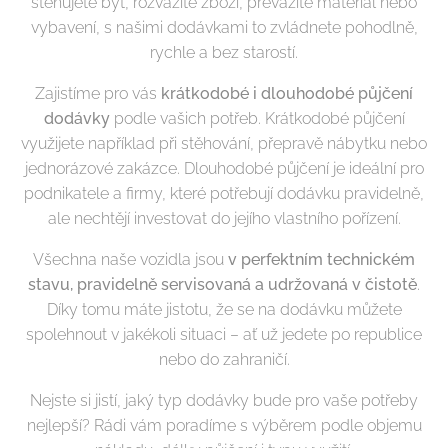
stěhujete byt, rozvážíte zboží, převážíte materiál nebo
vybavení, s našimi dodávkami to zvládnete pohodlně,
rychle a bez starostí.
Zajistíme pro vás
krátkodobé i dlouhodobé půjčení
dodávky
podle vašich potřeb. Krátkodobé půjčení
využijete například při stěhování, přepravě nábytku nebo
jednorázové zakázce. Dlouhodobé půjčení je ideální pro
podnikatele a firmy, které potřebují dodávku pravidelně,
ale nechtějí investovat do jejího vlastního pořízení.
Všechna naše vozidla jsou
v perfektním technickém
stavu, pravidelně servisovaná a udržovaná v čistotě
.
Díky tomu máte jistotu, že se na dodávku můžete
spolehnout v jakékoli situaci – ať už jedete po republice
nebo do zahraničí.
Nejste si jistí, jaký typ dodávky bude pro vaše potřeby
nejlepší? Rádi vám poradíme s výběrem podle objemu