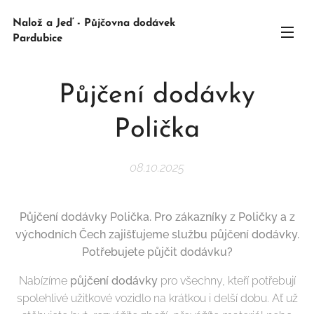
Nalož a Jeď - Půjčovna dodávek
Pardubice
Půjčení dodávky
Polička
08.10.2025
Půjčení dodávky Polička. Pro zákazníky z Poličky a z
východních Čech zajišťujeme službu půjčení dodávky.
Potřebujete půjčit dodávku?
Nabízíme
půjčení dodávky
pro všechny, kteří potřebují
spolehlivé užitkové vozidlo na krátkou i delší dobu. Ať už