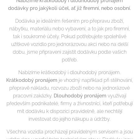
Nabízíme krátkodobý i dlouhodobý pronájem
dodávky pro jakýkoli účel, ať již firemní, nebo osobní.
Dodávka je ideálním řešením pro přepravu zboží,
nábytku, materiálu nebo vybavení, a to jak pro firemní,
tak i soukromé účely. Pokud potřebujete spolehlivé
užitkové vozidlo pro jednorázovou akci nebo na delší
dobu, jsme připraveni zajistit dodávku podle vašich
potřeb.
Nabízíme krátkodobý i dlouhodobý pronájem.
Krátkodobý pronájem
je vhodný například při stěhování,
přepravě nákladu, rozvozu zboží nebo na jednorázové
pracovní zakázky.
Dlouhodobý pronájem
využívají
především podnikatelé, firmy a živnostníci, kteří potřebují
mít dodávku k dispozici pravidelně, ale nechtějí
investovat do jejího nákupu a údržby.
Všechna vozidla procházejí pravidelným servisem a jsou