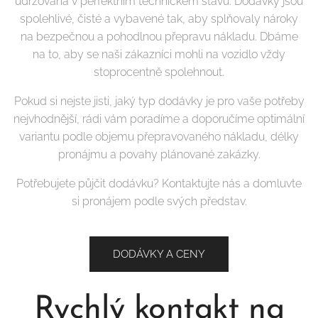
udržována v perfektním technickém stavu. Dodávky jsou
spolehlivé, čisté a vybavené tak, aby splňovaly nároky
na bezpečnou a pohodlnou přepravu nákladu. Dbáme
na to, aby se naši zákazníci mohli na vozidlo vždy
stoprocentně spolehnout.
Pokud si nejste jisti, jaký typ dodávky je pro vaše potřeby
nejvhodnější, rádi vám poradíme a doporučíme optimální
variantu podle objemu přepravovaného nákladu, délky
pronájmu a povahy plánované zakázky.
Potřebujete půjčit dodávku? Kontaktujte nás a domluvte
si pronájem podle svých představ.
DODÁVKY A CENY
Rychlý kontakt na